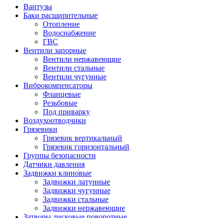
Вантузы
Баки расширительные
Отопление
Водоснабжение
ГВС
Вентили запорные
Вентили нержавеющие
Вентили стальные
Вентили чугунные
Виброкомпенсаторы
Фланцевые
Резьбовые
Под приварку
Воздухоотводчики
Грязевики
Грязевик вертикальный
Грязевик горизонтальный
Группы безопасности
Датчики давления
Задвижки клиновые
Задвижки латунные
Задвижки чугунные
Задвижки стальные
Задвижки нержавеющие
Затворы дисковые поворотные