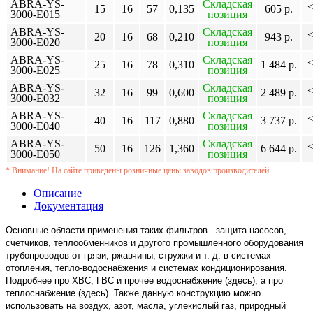
ABRA-YS-
Складская
<
15
16
57
0,135
605 р.
3000-E015
позиция
ABRA-YS-
Складская
<
20
16
68
0,210
943 р.
3000-E020
позиция
ABRA-YS-
Складская
<
25
16
78
0,310
1 484 р.
3000-E025
позиция
ABRA-YS-
Складская
<
32
16
99
0,600
2 489 р.
3000-E032
позиция
ABRA-YS-
Складская
<
40
16
117
0,880
3 737 р.
3000-E040
позиция
ABRA-YS-
Складская
<
50
16
126
1,360
6 644 р.
3000-E050
позиция
* Внимание! На сайте приведены розничные цены заводов производителей.
Описание
Документация
Основные области применения таких фильтров - защита насосов,
счетчиков, теплообменников и другого промышленного оборудования
трубопроводов от грязи, ржавчины, стружки и т. д. в системах
отопления, тепло-водоснабжения и системах кондиционирования.
Подробнее про ХВС, ГВС и прочее водоснабжение (здесь), а про
теплоснабжение (здесь). Также данную конструкцию можно
использовать на воздух, азот, масла, углекислый газ, природный