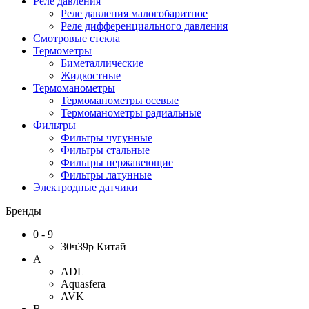
Реле давления
Реле давления малогобаритное
Реле дифференциального давления
Смотровые стекла
Термометры
Биметаллические
Жидкостные
Термоманометры
Термоманометры осевые
Термоманометры радиальные
Фильтры
Фильтры чугунные
Фильтры стальные
Фильтры нержавеющие
Фильтры латунные
Электродные датчики
Бренды
0 - 9
30ч39р Китай
A
ADL
Aquasfera
AVK
B