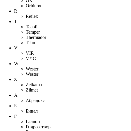
OR
Orbinox
R
Reflex
T
Tecofi
Temper
Thermador
Titan
V
VIR
VYC
W
Wester
Wester
Z
Zetkama
Zilmet
А
Абрадокс
Б
Бивал
Г
Галлоп
Гидрозатвор