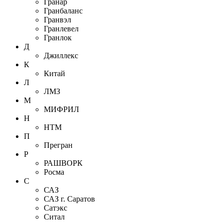
Гранар
Гранбаланс
Гранвэл
Гранлевел
Гранлок
Д
Джиллекс
К
Китай
Л
ЛМЗ
М
МИФРИЛ
Н
НТМ
П
Прегран
Р
РАШВОРК
Росма
С
САЗ
САЗ г. Саратов
Сатэкс
Ситал