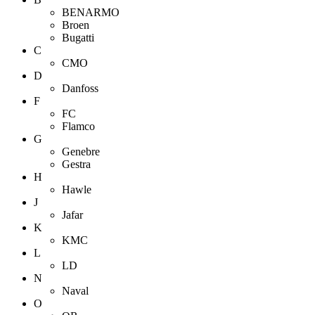
BENARMO
Broen
Bugatti
C
CMO
D
Danfoss
F
FC
Flamco
G
Genebre
Gestra
H
Hawle
J
Jafar
K
KMC
L
LD
N
Naval
O