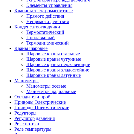
Элементы управления
Клапаны электромагнитные
Прямого действия
Непрямого действия
Конденсатоотводчики
Термостатический
Поплавковый
Термодинамический
Краны шаровые
Шаровые краны стальные
Шаровые краны чугунные
Шаровые краны нержавеющие
Шаровые краны хладостойкие
Шаровые краны латунные
Манометры
Манометры осевые
Манометры радиальные
Охладители проб
Приводы Электрические
Приводы Пневматические
Редукторы
Регулятор давления
Реле потока
Реле температуры