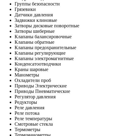
Группы безопасности
Грязевики
Датчики давления
Задвижки клиновые
Затворы дисковые поворотные
Затворы шиберные
Клапаны балансировочные
Клапаны обратные
Клапаны предохранительные
Клапаны регулирующие
Клапаны электромагнитные
Конденсатоотводчики
Краны шаровые
Манометры
Охладители проб
Приводы Электрические
Приводы Пневматические
Регулятор давления
Редукторы
Реле давления
Реле потока
Реле температуры
Смотровые стекла
Термометры
Термоманометры