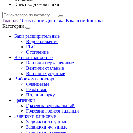
Электродные датчики
Главная
О компании
Доставка
Вакансии
Контакты
Категории
Баки расширительные
Водоснабжение
ГВС
Отопление
Вентили запорные
Вентили нержавеющие
Вентили стальные
Вентили чугунные
Виброкомпенсаторы
Фланцевые
Резьбовые
Под приварку
Грязевики
Грязевик вертикальный
Грязевик горизонтальный
Задвижки клиновые
Задвижки латунные
Задвижки чугунные
Задвижки стальные