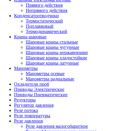
Прямого действия
Непрямого действия
Конденсатоотводчики
Термостатический
Поплавковый
Термодинамический
Краны шаровые
Шаровые краны стальные
Шаровые краны чугунные
Шаровые краны нержавеющие
Шаровые краны хладостойкие
Шаровые краны латунные
Манометры
Манометры осевые
Манометры радиальные
Охладители проб
Приводы Электрические
Приводы Пневматические
Редукторы
Регулятор давления
Реле потока
Реле температуры
Реле давления
Реле давления малогобаритное