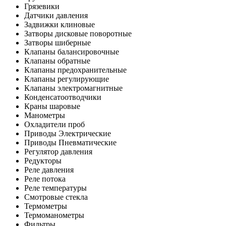
Грязевики
Датчики давления
Задвижки клиновые
Затворы дисковые поворотные
Затворы шиберные
Клапаны балансировочные
Клапаны обратные
Клапаны предохранительные
Клапаны регулирующие
Клапаны электромагнитные
Конденсатоотводчики
Краны шаровые
Манометры
Охладители проб
Приводы Электрические
Приводы Пневматические
Регулятор давления
Редукторы
Реле давления
Реле потока
Реле температуры
Смотровые стекла
Термометры
Термоманометры
Фильтры