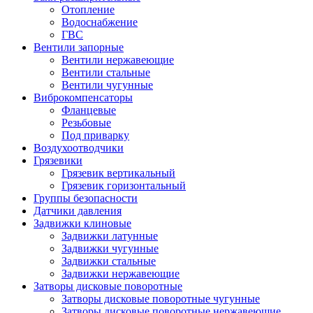
Отопление
Водоснабжение
ГВС
Вентили запорные
Вентили нержавеющие
Вентили стальные
Вентили чугунные
Виброкомпенсаторы
Фланцевые
Резьбовые
Под приварку
Воздухоотводчики
Грязевики
Грязевик вертикальный
Грязевик горизонтальный
Группы безопасности
Датчики давления
Задвижки клиновые
Задвижки латунные
Задвижки чугунные
Задвижки стальные
Задвижки нержавеющие
Затворы дисковые поворотные
Затворы дисковые поворотные чугунные
Затворы дисковые поворотные нержавеющие