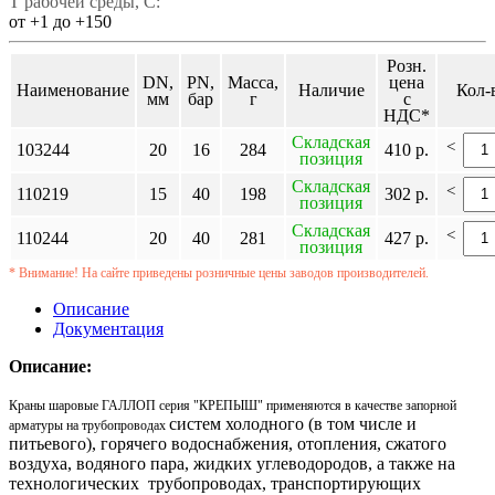
Т рабочей среды, C:
от +1 до +150
Розн.
DN,
PN,
Масса,
цена
Наименование
Наличие
Кол-
мм
бар
г
с
НДС*
Складская
<
103244
20
16
284
410 р.
позиция
Складская
<
110219
15
40
198
302 р.
позиция
Складская
<
110244
20
40
281
427 р.
позиция
* Внимание! На сайте приведены розничные цены заводов производителей.
Описание
Документация
Описание:
Краны шаровые ГАЛЛОП серия "КРЕПЫШ" применяются в качестве запорной
систем холодного (в том числе и
арматуры на трубопроводах
питьевого), горячего водоснабжения, отопления, сжатого
воздуха, водяного пара, жидких углеводородов, а также на
технологических трубопроводах, транспортирующих