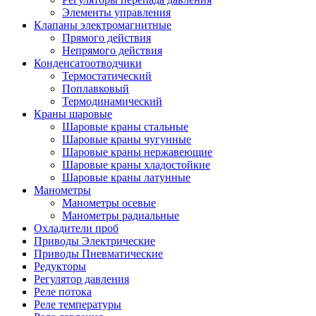
Элементы управления
Клапаны электромагнитные
Прямого действия
Непрямого действия
Конденсатоотводчики
Термостатический
Поплавковый
Термодинамический
Краны шаровые
Шаровые краны стальные
Шаровые краны чугунные
Шаровые краны нержавеющие
Шаровые краны хладостойкие
Шаровые краны латунные
Манометры
Манометры осевые
Манометры радиальные
Охладители проб
Приводы Электрические
Приводы Пневматические
Редукторы
Регулятор давления
Реле потока
Реле температуры