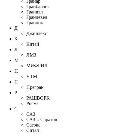
Гранар
Гранбаланс
Гранвэл
Гранлевел
Гранлок
Д
Джиллекс
К
Китай
Л
ЛМЗ
М
МИФРИЛ
Н
НТМ
П
Прегран
Р
РАШВОРК
Росма
С
САЗ
САЗ г. Саратов
Сатэкс
Ситал