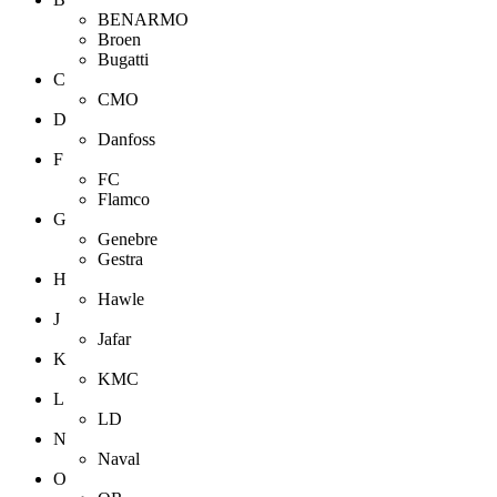
BENARMO
Broen
Bugatti
C
CMO
D
Danfoss
F
FC
Flamco
G
Genebre
Gestra
H
Hawle
J
Jafar
K
KMC
L
LD
N
Naval
O