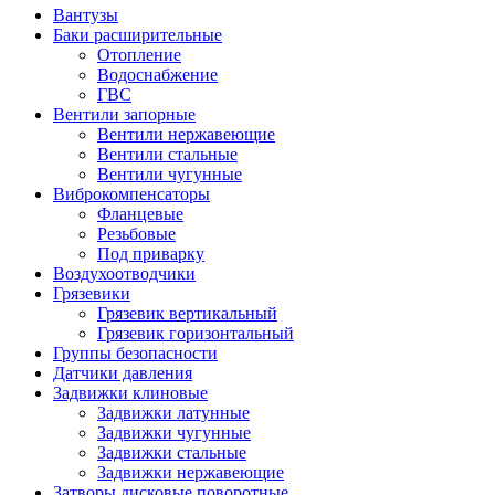
Вантузы
Баки расширительные
Отопление
Водоснабжение
ГВС
Вентили запорные
Вентили нержавеющие
Вентили стальные
Вентили чугунные
Виброкомпенсаторы
Фланцевые
Резьбовые
Под приварку
Воздухоотводчики
Грязевики
Грязевик вертикальный
Грязевик горизонтальный
Группы безопасности
Датчики давления
Задвижки клиновые
Задвижки латунные
Задвижки чугунные
Задвижки стальные
Задвижки нержавеющие
Затворы дисковые поворотные