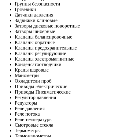
Группы безопасности
Грязевики
Датчики давления
Задвижки клиновые
Затворы дисковые поворотные
Затворы шиберные
Клапаны балансировочные
Клапаны обратные
Клапаны предохранительные
Клапаны регулирующие
Клапаны электромагнитные
Конденсатоотводчики
Краны шаровые
Манометры
Охладители проб
Приводы Электрические
Приводы Пневматические
Регулятор давления
Редукторы
Реле давления
Реле потока
Реле температуры
Смотровые стекла
Термометры
Термоманометры