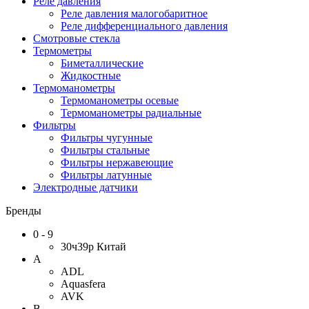
Реле давления
Реле давления малогобаритное
Реле дифференциального давления
Смотровые стекла
Термометры
Биметаллические
Жидкостные
Термоманометры
Термоманометры осевые
Термоманометры радиальные
Фильтры
Фильтры чугунные
Фильтры стальные
Фильтры нержавеющие
Фильтры латунные
Электродные датчики
Бренды
0 - 9
30ч39р Китай
A
ADL
Aquasfera
AVK
B