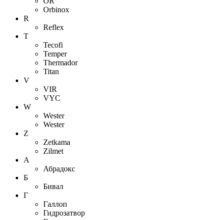
OR
Orbinox
R
Reflex
T
Tecofi
Temper
Thermador
Titan
V
VIR
VYC
W
Wester
Wester
Z
Zetkama
Zilmet
А
Абрадокс
Б
Бивал
Г
Галлоп
Гидрозатвор