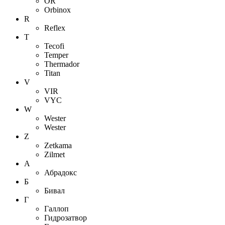
OR
Orbinox
R
Reflex
T
Tecofi
Temper
Thermador
Titan
V
VIR
VYC
W
Wester
Wester
Z
Zetkama
Zilmet
А
Абрадокс
Б
Бивал
Г
Галлоп
Гидрозатвор