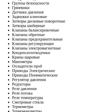
Группы безопасности
Грязевики
Датчики давления
Задвижки клиновые
Затворы дисковые поворотные
Затворы шиберные
Клапаны балансировочные
Клапаны обратные
Клапаны предохранительные
Клапаны регулирующие
Клапаны электромагнитные
Конденсатоотводчики
Краны шаровые
Манометры
Охладители проб
Приводы Электрические
Приводы Пневматические
Регулятор давления
Редукторы
Реле давления
Реле потока
Реле температуры
Смотровые стекла
Термометры
Термоманометры