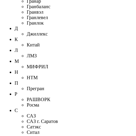
Гранар
Гранбаланс
Гранвэл
Гранлевел
Гранлок
Д
Джиллекс
К
Китай
Л
ЛМЗ
М
МИФРИЛ
Н
НТМ
П
Прегран
Р
РАШВОРК
Росма
С
САЗ
САЗ г. Саратов
Сатэкс
Ситал