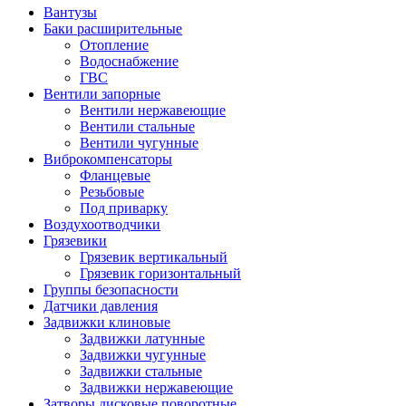
Вантузы
Баки расширительные
Отопление
Водоснабжение
ГВС
Вентили запорные
Вентили нержавеющие
Вентили стальные
Вентили чугунные
Виброкомпенсаторы
Фланцевые
Резьбовые
Под приварку
Воздухоотводчики
Грязевики
Грязевик вертикальный
Грязевик горизонтальный
Группы безопасности
Датчики давления
Задвижки клиновые
Задвижки латунные
Задвижки чугунные
Задвижки стальные
Задвижки нержавеющие
Затворы дисковые поворотные