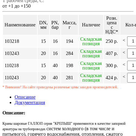
Т рабочей среды, C:
от +1 до +150
Розн.
DN,
PN,
Масса,
цена
Наименование
Наличие
Кол-
мм
бар
г
с
НДС*
Складская
<
103218
15
16
194
250 р.
позиция
Складская
<
103243
20
16
284
407 р.
позиция
Складская
<
110218
15
40
198
300 р.
позиция
Складская
<
110243
20
40
281
424 р.
позиция
* Внимание! На сайте приведены розничные цены заводов производителей.
Описание
Документация
Описание:
Краны шаровые ГАЛЛОП серия "КРЕПЫШ" применяются в качестве запорной
систем холодного (в том числе и
арматуры на трубопроводах
питьевого), горячего водоснабжения, отопления, сжатого