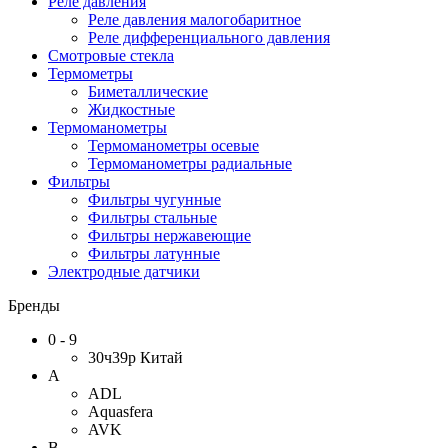
Реле давления
Реле давления малогобаритное
Реле дифференциального давления
Смотровые стекла
Термометры
Биметаллические
Жидкостные
Термоманометры
Термоманометры осевые
Термоманометры радиальные
Фильтры
Фильтры чугунные
Фильтры стальные
Фильтры нержавеющие
Фильтры латунные
Электродные датчики
Бренды
0 - 9
30ч39р Китай
A
ADL
Aquasfera
AVK
B