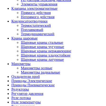
Элементы управления
Клапаны электромагнитные
Прямого действия
Непрямого действия
Конденсатоотводчики
Термостатический
Поплавковый
Термодинамический
Краны шаровые
Шаровые краны стальные
Шаровые краны чугунные
Шаровые краны нержавеющие
Шаровые краны хладостойкие
Шаровые краны латунные
Манометры
Манометры осевые
Манометры радиальные
Охладители проб
Приводы Электрические
Приводы Пневматические
Редукторы
Регулятор давления
Реле потока
Реле температуры