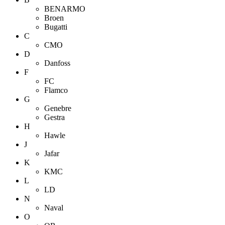
BENARMO
Broen
Bugatti
C
CMO
D
Danfoss
F
FC
Flamco
G
Genebre
Gestra
H
Hawle
J
Jafar
K
KMC
L
LD
N
Naval
O