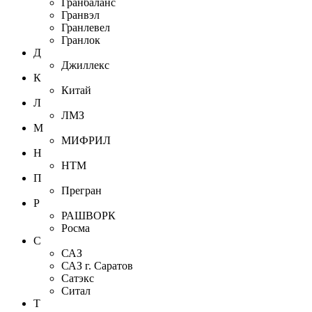
Гранбаланс
Гранвэл
Гранлевел
Гранлок
Д
Джиллекс
К
Китай
Л
ЛМЗ
М
МИФРИЛ
Н
НТМ
П
Прегран
Р
РАШВОРК
Росма
С
САЗ
САЗ г. Саратов
Сатэкс
Ситал
Т