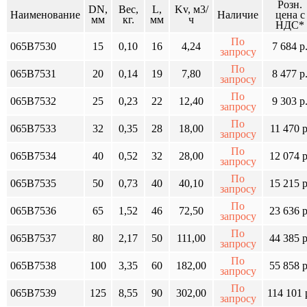
Розн.
DN,
Вес,
L,
Kv, м3/
Наименование
Наличие
цена с
мм
кг.
мм
ч
НДС*
По
065B7530
15
0,10
16
4,24
7 684 р
запросу
По
065B7531
20
0,14
19
7,80
8 477 р
запросу
По
065B7532
25
0,23
22
12,40
9 303 р
запросу
По
065B7533
32
0,35
28
18,00
11 470 р
запросу
По
065B7534
40
0,52
32
28,00
12 074 р
запросу
По
065B7535
50
0,73
40
40,10
15 215 р
запросу
По
065B7536
65
1,52
46
72,50
23 636 р
запросу
По
065B7537
80
2,17
50
111,00
44 385 р
запросу
По
065B7538
100
3,35
60
182,00
55 858 р
запросу
По
065B7539
125
8,55
90
302,00
114 101 
запросу