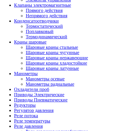
Клапаны электромагнитные
Прямого действия
Непрямого действия
Конденсатоотводчики
Термостатический
Поплавковый
Термодинамический
Краны шаровые
Шаровые краны стальные
Шаровые краны чугунные
Шаровые краны нержавеющие
Шаровые краны хладостойкие
Шаровые краны латунные
Манометры
Манометры осевые
Манометры радиальные
Охладители проб
Приводы Электрические
Приводы Пневматические
Редукторы
Регулятор давления
Реле потока
Реле температуры
Реле давления