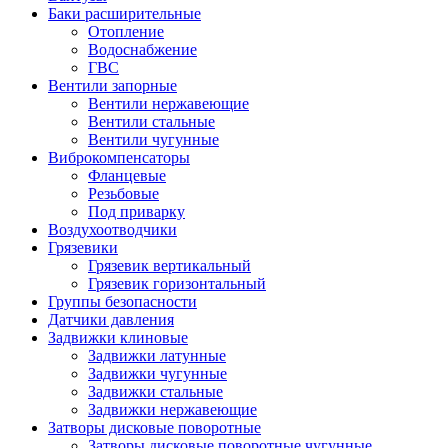
Баки расширительные
Отопление
Водоснабжение
ГВС
Вентили запорные
Вентили нержавеющие
Вентили стальные
Вентили чугунные
Виброкомпенсаторы
Фланцевые
Резьбовые
Под приварку
Воздухоотводчики
Грязевики
Грязевик вертикальный
Грязевик горизонтальный
Группы безопасности
Датчики давления
Задвижки клиновые
Задвижки латунные
Задвижки чугунные
Задвижки стальные
Задвижки нержавеющие
Затворы дисковые поворотные
Затворы дисковые поворотные чугунные