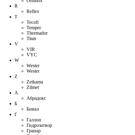
Orbinox
R
Reflex
T
Tecofi
Temper
Thermador
Titan
V
VIR
VYC
W
Wester
Wester
Z
Zetkama
Zilmet
А
Абрадокс
Б
Бивал
Г
Галлоп
Гидрозатвор
Гранар