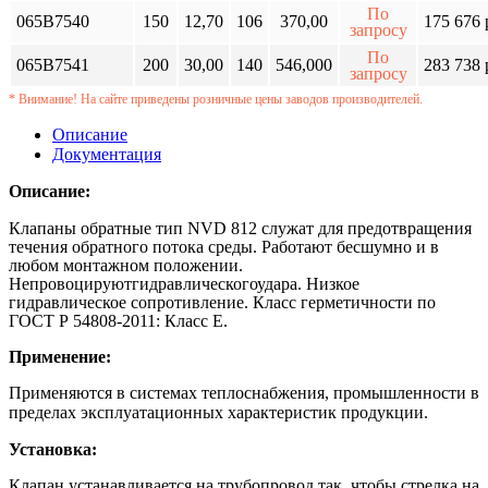
По
065B7540
150
12,70
106
370,00
175 676 
запросу
По
065B7541
200
30,00
140
546,000
283 738 
запросу
* Внимание! На сайте приведены розничные цены заводов производителей.
Описание
Документация
Описание:
Клапаны обратные тип NVD 812 служат для предотвращения
течения обратного потока среды. Работают бесшумно и в
любом монтажном положении.
Непровоцируютгидравлическогоудара. Низкое
гидравлическое сопротивление. Класс герметичности по
ГОСТ Р 54808-2011: Класс Е.
Применение:
Применяются в системах теплоснабжения, промышленности в
пределах эксплуатационных характеристик продукции.
Установка:
Клапан устанавливается на трубопровод так, чтобы стрелка на