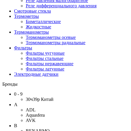
Реле давления малогобаритное
Реле дифференциального давления
Смотровые стекла
Термометры
Биметаллические
Жидкостные
Термоманометры
Термоманометры осевые
Термоманометры радиальные
Фильтры
Фильтры чугунные
Фильтры стальные
Фильтры нержавеющие
Фильтры латунные
Электродные датчики
Бренды
0 - 9
30ч39р Китай
A
ADL
Aquasfera
AVK
B
BENARMO