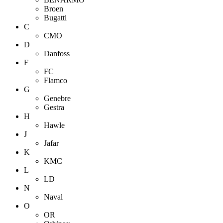
Broen
Bugatti
C
CMO
D
Danfoss
F
FC
Flamco
G
Genebre
Gestra
H
Hawle
J
Jafar
K
KMC
L
LD
N
Naval
O
OR