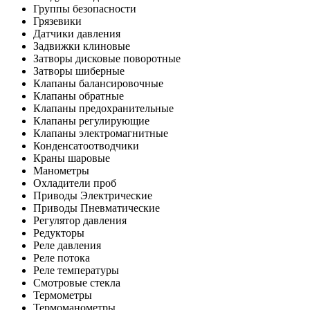
Группы безопасности
Грязевики
Датчики давления
Задвижки клиновые
Затворы дисковые поворотные
Затворы шиберные
Клапаны балансировочные
Клапаны обратные
Клапаны предохранительные
Клапаны регулирующие
Клапаны электромагнитные
Конденсатоотводчики
Краны шаровые
Манометры
Охладители проб
Приводы Электрические
Приводы Пневматические
Регулятор давления
Редукторы
Реле давления
Реле потока
Реле температуры
Смотровые стекла
Термометры
Термоманометры