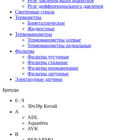
Реле давления малогобаритное
Реле дифференциального давления
Смотровые стекла
Термометры
Биметаллические
Жидкостные
Термоманометры
Термоманометры осевые
Термоманометры радиальные
Фильтры
Фильтры чугунные
Фильтры стальные
Фильтры нержавеющие
Фильтры латунные
Электродные датчики
Бренды
0 - 9
30ч39р Китай
A
ADL
Aquasfera
AVK
B
BENARMO