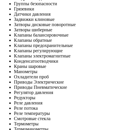
Группы безопасности
Грязевики
Датчики давления
Задвижки клиновые
Затворы дисковые поворотные
Затворы шиберные
Клапаны балансировочные
Клапаны обратные
Клапаны предохранительные
Клапаны регулирующие
Клапаны электромагнитные
Конденсатоотводчики
Краны шаровые
Манометры
Охладители проб
Приводы Электрические
Приводы Пневматические
Регулятор давления
Редукторы
Реле давления
Реле потока
Реле температуры
Смотровые стекла
Термометры
Термоманометры