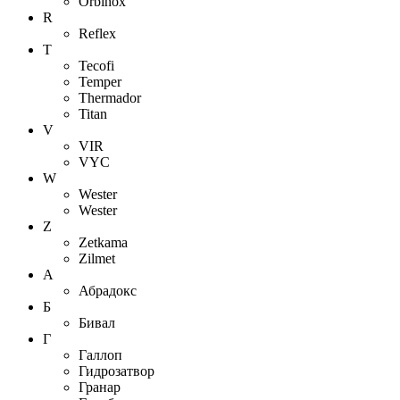
Orbinox
R
Reflex
T
Tecofi
Temper
Thermador
Titan
V
VIR
VYC
W
Wester
Wester
Z
Zetkama
Zilmet
А
Абрадокс
Б
Бивал
Г
Галлоп
Гидрозатвор
Гранар