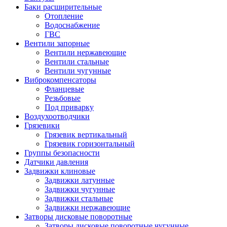
Баки расширительные
Отопление
Водоснабжение
ГВС
Вентили запорные
Вентили нержавеющие
Вентили стальные
Вентили чугунные
Виброкомпенсаторы
Фланцевые
Резьбовые
Под приварку
Воздухоотводчики
Грязевики
Грязевик вертикальный
Грязевик горизонтальный
Группы безопасности
Датчики давления
Задвижки клиновые
Задвижки латунные
Задвижки чугунные
Задвижки стальные
Задвижки нержавеющие
Затворы дисковые поворотные
Затворы дисковые поворотные чугунные