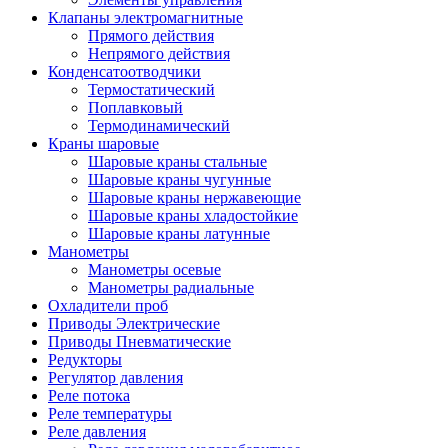
Клапаны электромагнитные
Прямого действия
Непрямого действия
Конденсатоотводчики
Термостатический
Поплавковый
Термодинамический
Краны шаровые
Шаровые краны стальные
Шаровые краны чугунные
Шаровые краны нержавеющие
Шаровые краны хладостойкие
Шаровые краны латунные
Манометры
Манометры осевые
Манометры радиальные
Охладители проб
Приводы Электрические
Приводы Пневматические
Редукторы
Регулятор давления
Реле потока
Реле температуры
Реле давления