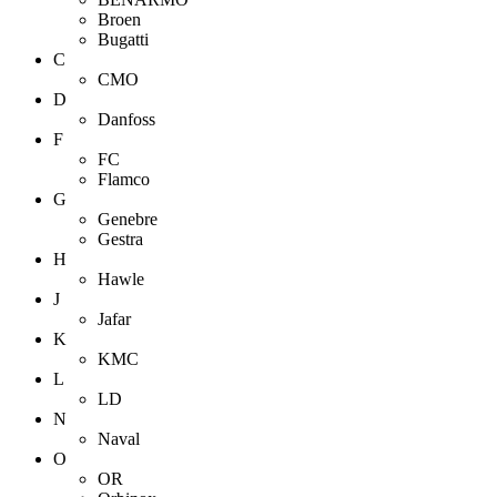
Broen
Bugatti
C
CMO
D
Danfoss
F
FC
Flamco
G
Genebre
Gestra
H
Hawle
J
Jafar
K
KMC
L
LD
N
Naval
O
OR