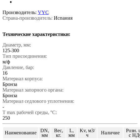
Производитель:
VYC
Страна-производитель:
Испания
Технические характеристики:
Диаметр, мм:
125-300
Тип присоединения:
м/ф
Давление, бар:
16
Материал корпуса:
Бронза
Материал запорного органа:
Бронза
Материал седлового уплотнения:
-
T max рабочей среды, °С:
250
DN,
Вес,
L,
Kv, м3/
Розн. 
Наименование
Наличие
мм
кг.
мм
ч
с НД