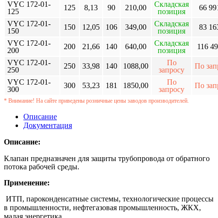
VYC 172-01-
Складская
125
8,13
90
210,00
66 99
125
позиция
VYC 172-01-
Складская
150
12,05
106
349,00
83 16
150
позиция
VYC 172-01-
Складская
200
21,66
140
640,00
116 49
200
позиция
VYC 172-01-
По
250
33,98
140
1088,00
По зап
250
запросу
VYC 172-01-
По
300
53,23
181
1850,00
По зап
300
запросу
* Внимание! На сайте приведены розничные цены заводов производителей.
Описание
Документация
Описание:
Клапан предназначен для защиты трубопровода от обратного
потока рабочей среды.
Применение:
ИТП, пароконденсатные системы, технологические процессы
в промышленности, нефтегазовая промышленность, ЖКХ,
малая энергетика.