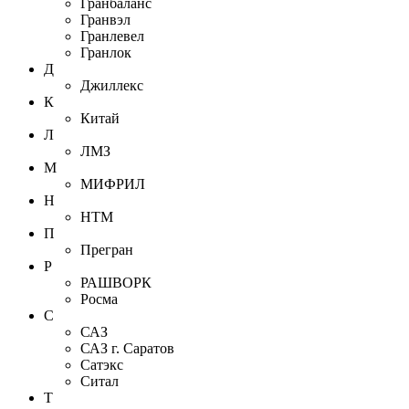
Гранбаланс
Гранвэл
Гранлевел
Гранлок
Д
Джиллекс
К
Китай
Л
ЛМЗ
М
МИФРИЛ
Н
НТМ
П
Прегран
Р
РАШВОРК
Росма
С
САЗ
САЗ г. Саратов
Сатэкс
Ситал
Т