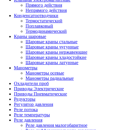
Прямого действия
Непрямого действия
Конденсатоотводчики
Термостатический
Поплавковый
Термодинамический
Краны шаровые
Шаровые краны стальные
Шаровые краны чугунные
Шаровые краны нержавеющие
Шаровые краны хладостойкие
Шаровые краны латунные
Манометры
Манометры осевые
Манометры радиальные
Охладители проб
Приводы Электрические
Приводы Пневматические
Редукторы
Регулятор давления
Реле потока
Реле температуры
Реле давления
Реле давления малогобаритное