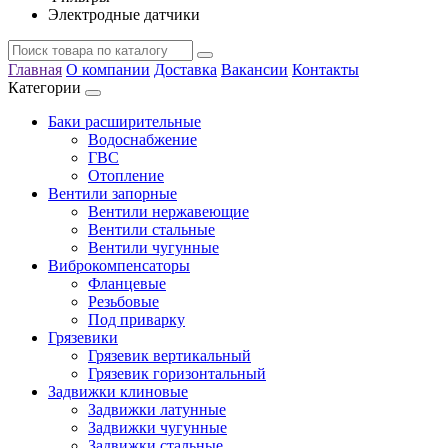
Электродные датчики
Главная
О компании
Доставка
Вакансии
Контакты
Категории
Баки расширительные
Водоснабжение
ГВС
Отопление
Вентили запорные
Вентили нержавеющие
Вентили стальные
Вентили чугунные
Виброкомпенсаторы
Фланцевые
Резьбовые
Под приварку
Грязевики
Грязевик вертикальный
Грязевик горизонтальный
Задвижки клиновые
Задвижки латунные
Задвижки чугунные
Задвижки стальные