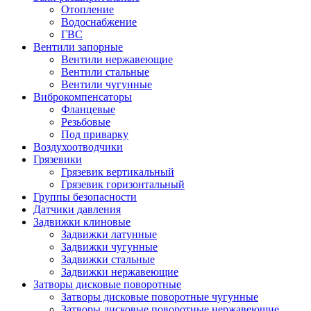
Отопление
Водоснабжение
ГВС
Вентили запорные
Вентили нержавеющие
Вентили стальные
Вентили чугунные
Виброкомпенсаторы
Фланцевые
Резьбовые
Под приварку
Воздухоотводчики
Грязевики
Грязевик вертикальный
Грязевик горизонтальный
Группы безопасности
Датчики давления
Задвижки клиновые
Задвижки латунные
Задвижки чугунные
Задвижки стальные
Задвижки нержавеющие
Затворы дисковые поворотные
Затворы дисковые поворотные чугунные
Затворы дисковые поворотные нержавеющие