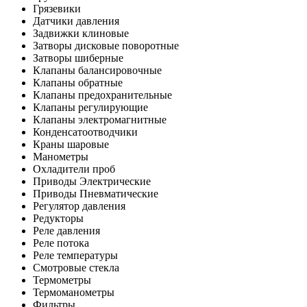
Грязевики
Датчики давления
Задвижки клиновые
Затворы дисковые поворотные
Затворы шиберные
Клапаны балансировочные
Клапаны обратные
Клапаны предохранительные
Клапаны регулирующие
Клапаны электромагнитные
Конденсатоотводчики
Краны шаровые
Манометры
Охладители проб
Приводы Электрические
Приводы Пневматические
Регулятор давления
Редукторы
Реле давления
Реле потока
Реле температуры
Смотровые стекла
Термометры
Термоманометры
Фильтры