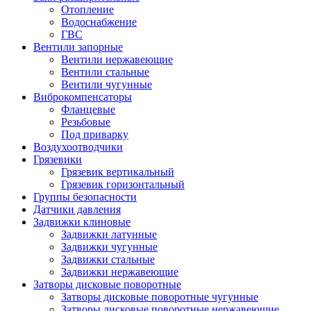
Отопление
Водоснабжение
ГВС
Вентили запорные
Вентили нержавеющие
Вентили стальные
Вентили чугунные
Виброкомпенсаторы
Фланцевые
Резьбовые
Под приварку
Воздухоотводчики
Грязевики
Грязевик вертикальный
Грязевик горизонтальный
Группы безопасности
Датчики давления
Задвижки клиновые
Задвижки латунные
Задвижки чугунные
Задвижки стальные
Задвижки нержавеющие
Затворы дисковые поворотные
Затворы дисковые поворотные чугунные
Затворы дисковые поворотные нержавеющие