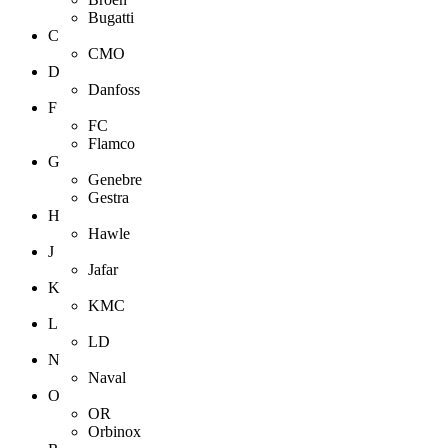
Bugatti
C
CMO
D
Danfoss
F
FC
Flamco
G
Genebre
Gestra
H
Hawle
J
Jafar
K
KMC
L
LD
N
Naval
O
OR
Orbinox