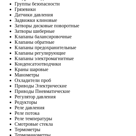
Группы безопасности
Грязевики
Датчики давления
Задвижки клиновые
Затворы дисковые поворотные
Затворы шиберные
Клапаны балансировочные
Клапаны обратные
Клапаны предохранительные
Клапаны регулирующие
Клапаны электромагнитные
Конденсатоотводчики
Краны шаровые
Манометры
Охладители проб
Приводы Электрические
Приводы Пневматические
Регулятор давления
Редукторы
Реле давления
Реле потока
Реле температуры
Смотровые стекла
Термометры
Термоманометры