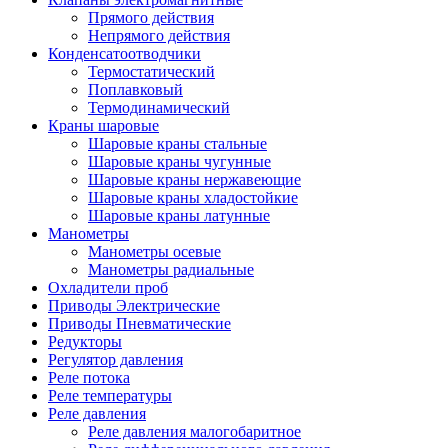
Прямого действия
Непрямого действия
Конденсатоотводчики
Термостатический
Поплавковый
Термодинамический
Краны шаровые
Шаровые краны стальные
Шаровые краны чугунные
Шаровые краны нержавеющие
Шаровые краны хладостойкие
Шаровые краны латунные
Манометры
Манометры осевые
Манометры радиальные
Охладители проб
Приводы Электрические
Приводы Пневматические
Редукторы
Регулятор давления
Реле потока
Реле температуры
Реле давления
Реле давления малогобаритное