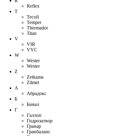
R
Reflex
T
Tecofi
Temper
Thermador
Titan
V
VIR
VYC
W
Wester
Wester
Z
Zetkama
Zilmet
А
Абрадокс
Б
Бивал
Г
Галлоп
Гидрозатвор
Гранар
Гранбаланс