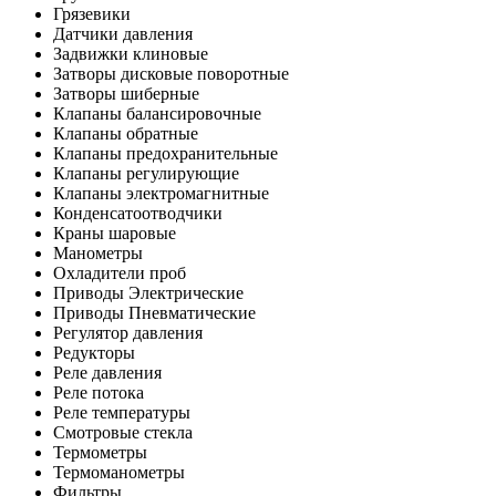
Грязевики
Датчики давления
Задвижки клиновые
Затворы дисковые поворотные
Затворы шиберные
Клапаны балансировочные
Клапаны обратные
Клапаны предохранительные
Клапаны регулирующие
Клапаны электромагнитные
Конденсатоотводчики
Краны шаровые
Манометры
Охладители проб
Приводы Электрические
Приводы Пневматические
Регулятор давления
Редукторы
Реле давления
Реле потока
Реле температуры
Смотровые стекла
Термометры
Термоманометры
Фильтры