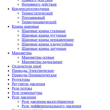
Непрямого действия
Конденсатоотводчики
Термостатический
Поплавковый
Термодинамический
Краны шаровые
Шаровые краны стальные
Шаровые краны чугунные
Шаровые краны нержавеющие
Шаровые краны хладостойкие
Шаровые краны латунные
Манометры
Манометры осевые
Манометры радиальные
Охладители проб
Приводы Электрические
Приводы Пневматические
Редукторы
Регулятор давления
Реле потока
Реле температуры
Реле давления
Реле давления малогобаритное
Реле дифференциального давления