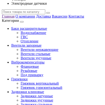
Электродные датчики
Главная
О компании
Доставка
Вакансии
Контакты
Категории
Баки расширительные
Водоснабжение
ГВС
Отопление
Вентили запорные
Вентили нержавеющие
Вентили стальные
Вентили чугунные
Виброкомпенсаторы
Фланцевые
Резьбовые
Под приварку
Грязевики
Грязевик вертикальный
Грязевик горизонтальный
Задвижки клиновые
Задвижки латунные
Задвижки чугунные
Задвижки стальные