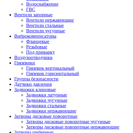
Водоснабжение
ГВС
Вентили запорные
Вентили нержавеющие
Вентили стальные
Вентили чугунные
Виброкомпенсаторы
Фланцевые
Резьбовые
Под приварку
Воздухоотводчики
Грязевики
Грязевик вертикальный
Грязевик горизонтальный
Группы безопасности
Датчики давления
Задвижки клиновые
Задвижки латунные
Задвижки чугунные
Задвижки стальные
Задвижки нержавеющие
Затворы дисковые поворотные
Затворы дисковые поворотные чугунные
Затворы дисковые поворотные нержавеющие
Затворы шиберные