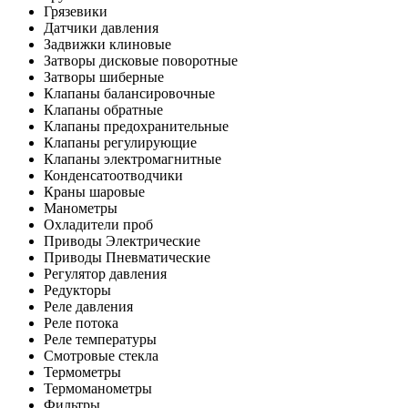
Грязевики
Датчики давления
Задвижки клиновые
Затворы дисковые поворотные
Затворы шиберные
Клапаны балансировочные
Клапаны обратные
Клапаны предохранительные
Клапаны регулирующие
Клапаны электромагнитные
Конденсатоотводчики
Краны шаровые
Манометры
Охладители проб
Приводы Электрические
Приводы Пневматические
Регулятор давления
Редукторы
Реле давления
Реле потока
Реле температуры
Смотровые стекла
Термометры
Термоманометры
Фильтры