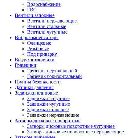
Водоснабжение
ГВС
Вентили запорные
Вентили нержавеющие
Вентили стальные
Вентили чугунные
Виброкомпенсаторы
Фланцевые
Резьбовые
Под приварку
Воздухоотводчики
Грязевики
Грязевик вертикальный
Грязевик горизонтальный
Группы безопасности
Датчики давления
Задвижки клиновые
Задвижки латунные
Задвижки чугунные
Задвижки стальные
Задвижки нержавеющие
Затворы дисковые поворотные
Затворы дисковые поворотные чугунные
Затворы дисковые поворотные нержавеющие
Затворы шиберные