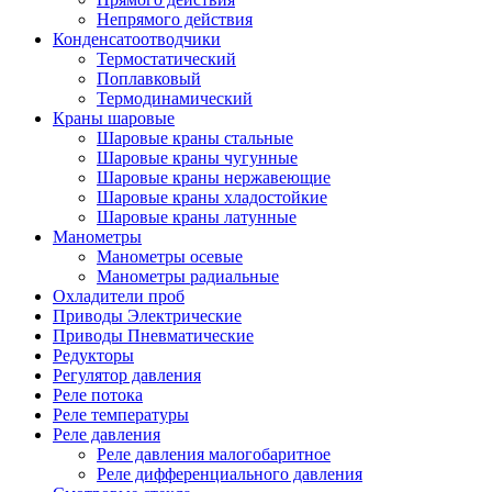
Непрямого действия
Конденсатоотводчики
Термостатический
Поплавковый
Термодинамический
Краны шаровые
Шаровые краны стальные
Шаровые краны чугунные
Шаровые краны нержавеющие
Шаровые краны хладостойкие
Шаровые краны латунные
Манометры
Манометры осевые
Манометры радиальные
Охладители проб
Приводы Электрические
Приводы Пневматические
Редукторы
Регулятор давления
Реле потока
Реле температуры
Реле давления
Реле давления малогобаритное
Реле дифференциального давления