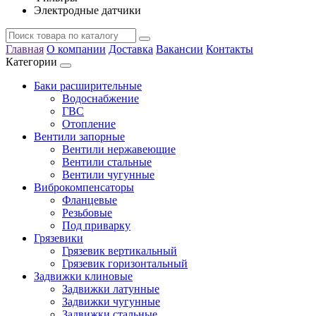
Электродные датчики
Главная
О компании
Доставка
Вакансии
Контакты
Категории
Баки расширительные
Водоснабжение
ГВС
Отопление
Вентили запорные
Вентили нержавеющие
Вентили стальные
Вентили чугунные
Виброкомпенсаторы
Фланцевые
Резьбовые
Под приварку
Грязевики
Грязевик вертикальный
Грязевик горизонтальный
Задвижки клиновые
Задвижки латунные
Задвижки чугунные
Задвижки стальные